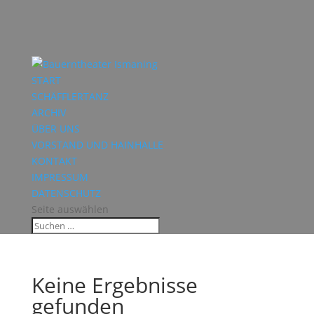
START
SCHÄFFLERTANZ
ARCHIV
ÜBER UNS
VORSTAND UND HAINHALLE
KONTAKT
IMPRESSUM
DATENSCHUTZ
Seite auswählen
Keine Ergebnisse
gefunden